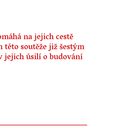
omáhá na jejich cestě
éto soutěže již šestým
 jejich úsilí o budování