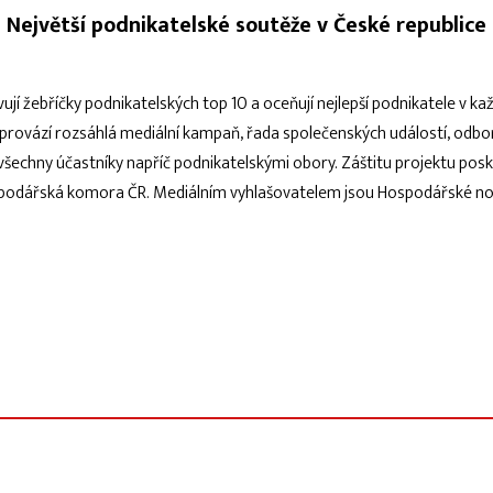
Největší podnikatelské soutěže v České republice
í žebříčky podnikatelských top 10 a oceňují nejlepší podnikatele v ka
provází rozsáhlá mediální kampaň, řada společenských událostí, odborn
 všechny účastníky napříč podnikatelskými obory. Záštitu projektu posk
odářská komora ČR. Mediálním vyhlašovatelem jsou Hospodářské nov