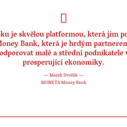
ku je skvělou platformou, která jim p
ney Bank, která je hrdým partnerem t
dporovat malé a střední podnikatele v
prosperující ekonomiky.
—
Marek Dvořák
—
MONETA Money Bank