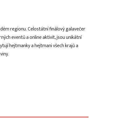
CO
NÁ
ždém regionu. Celostátní finálový galavečer
KO
ých eventů a online aktivit, jsou unikátní
ytují hejtmanky a hejtmani všech krajů a
iny.