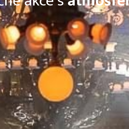
čné akce s
profesio